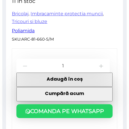
11 în stoc
5
Bricolaj
,
Imbracaminte protectia muncii
,
Tricouri si bluze
Poliamida
SKU:
ARC-81-660-S/M
Cantitate
-
+
Bluza
Adaugă în coș
de
corp
Cumpără acum
termica,
model
COMANDA PE WHATSAPP
Warm,
marimea