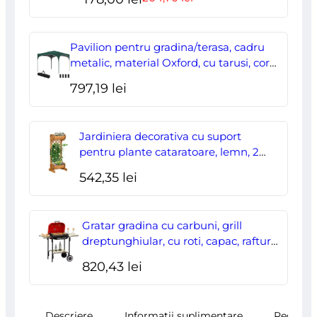
inițial
curent
a
este:
Pavilion pentru gradina/terasa, cadru
fost:
178,00 lei.
metalic, material Oxford, cu tarusi, corzi
ancorare, geanta, reglabil, verde,
204,70 lei.
797,19
lei
2.95×2.95×2.55 m
Jardiniera decorativa cu suport
pentru plante cataratoare, lemn, 2
nivele, tip butoi, 45x35x112 cm
542,35
lei
Gratar gradina cu carbuni, grill
dreptunghiular, cu roti, capac, rafturi,
43 cm, 98x49x81 cm
820,43
lei
Descriere
Informații suplimentare
Recenzii