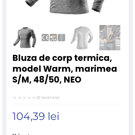
Bluza de corp termica,
model Warm, marimea
S/M, 48/50, NEO
(
0
recenzie)
Evaluat
104,39
lei
la
0
din