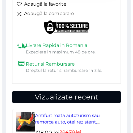
Adaugă la favorite
S/M,
Adaugă la comparare
48/50,
NEO
Livrare Rapida in Romania
Expediere in maximum 48 de ore.
Retur si Rambursare
Dreptul la retur si rambursare 14 zile.
Vizualizate recent
Antifurt roata autoturism sau
remorca auto, otel rezistent,
ajustabil, blocabil cu 2 chei
204,70
lei
Prețul
Prețul
178,00
lei