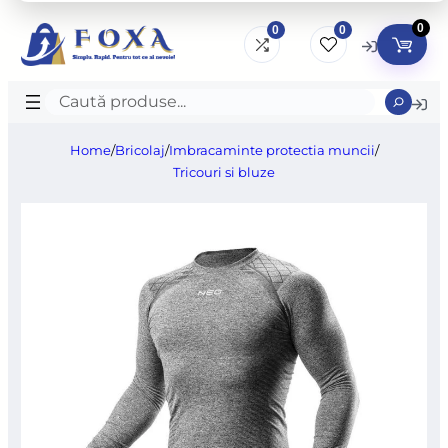
0
0
0
Caută
produse
Home
/
Bricolaj
/
Imbracaminte protectia muncii
/
Tricouri si bluze