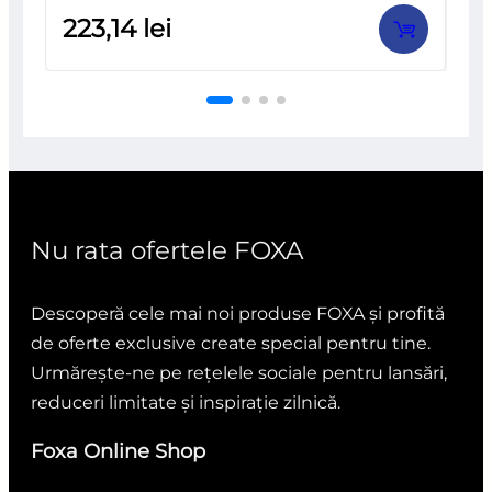
Evaluat
223,14
lei
la
0
din
5
Nu rata ofertele FOXA
Descoperă cele mai noi produse FOXA și profită
de oferte exclusive create special pentru tine.
Urmărește-ne pe rețelele sociale pentru lansări,
reduceri limitate și inspirație zilnică.
Foxa Online Shop