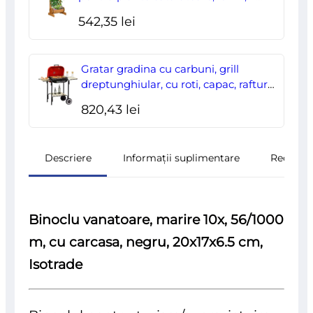
nivele, tip butoi, 45x35x112 cm
542,35
lei
Gratar gradina cu carbuni, grill
dreptunghiular, cu roti, capac, rafturi,
43 cm, 98x49x81 cm
820,43
lei
Descriere
Informații suplimentare
Recenzii
Binoclu vanatoare, marire 10x, 56/1000
m, cu carcasa, negru, 20x17x6.5 cm,
Isotrade