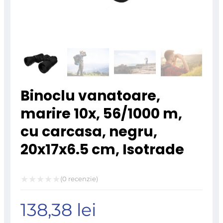
Binoclu vanatoare,
marire 10x, 56/1000 m,
cu carcasa, negru,
20x17x6.5 cm, Isotrade
(
0
recenzie)
Evaluat
138,38
lei
la
0