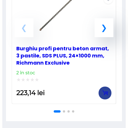
Burghiu profi pentru beton armat,
3 pastile, SDS PLUS, 24×1000 mm,
Richmann Exclusive
2 în stoc
Evaluat
223,14
lei
la
0
din
5