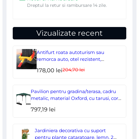
Dreptul la retur si rambursare 14 zile.
Vizualizate recent
Antifurt roata autoturism sau
remorca auto, otel rezistent,
ajustabil, blocabil cu 2 chei
204,70
lei
Prețul
Prețul
178,00
lei
inițial
curent
a
este:
Pavilion pentru gradina/terasa, cadru
fost:
178,00 lei.
metalic, material Oxford, cu tarusi, corzi
ancorare, geanta, reglabil, verde,
204,70 lei.
797,19
lei
2.95×2.95×2.55 m
Jardiniera decorativa cu suport
pentru plante cataratoare, lemn, 2