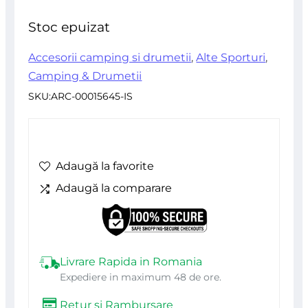
din
Stoc epuizat
5
Accesorii camping si drumetii
,
Alte Sporturi
,
Camping & Drumetii
SKU:
ARC-00015645-IS
Adaugă la favorite
Adaugă la comparare
Livrare Rapida in Romania
Expediere in maximum 48 de ore.
Retur si Rambursare