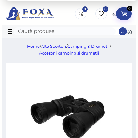
0
0
0
Caută
produse
Home
/
Alte Sporturi
/
Camping & Drumetii
/
Accesorii camping si drumetii