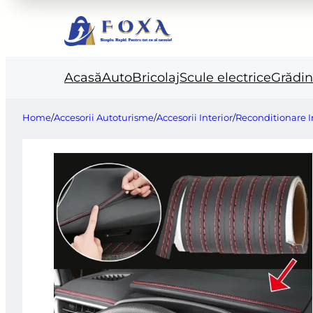
Acasă
Auto
Bricolaj
Scule electrice
Grădi
Home
/
Accesorii Autoturisme
/
Accesorii Interior
/
Reconditionare I