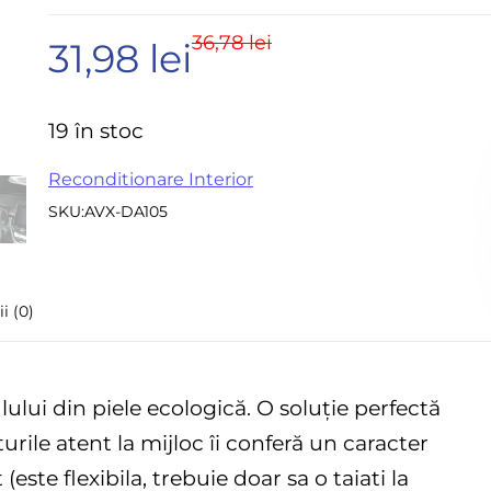
Accesorii pentru frezare
Evaluat
Sle
36,78
lei
Prețul
Prețul
31,98
lei
la
Accesorii aparate de
Acc
sudura
0
sle
inițial
curent
din
Echere tamplarie –
19 în stoc
Mi
dulgherie
5
a
este:
Sc
Reconditionare Interior
Organizatoare si cutii
si 
scule
SKU:
AVX-DA105
fost:
31,98 lei.
Acc
Scari de lucru
Set
Echipamente de
36,78 lei.
pen
i (0)
protectie
in
Imbracaminte protectia
muncii
ului din piele ecologică. O soluție perfectă
Instrumente de masura
urile atent la mijloc îi conferă un caracter
este flexibila, trebuie doar sa o taiati la