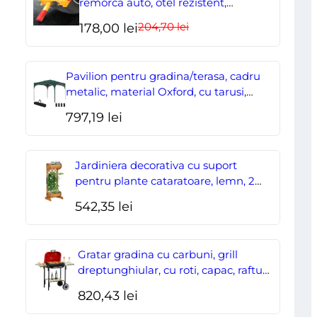
remorca auto, otel rezistent,
ajustabil, blocabil cu 2 chei
Neagra
204,70
lei
Prețul
Prețul
178,00
lei
+
inițial
curent
cusatura
a
este:
Pavilion pentru gradina/terasa, cadru
Rosie
fost:
178,00 lei.
metalic, material Oxford, cu tarusi,
corzi ancorare, geanta, reglabil, verde,
204,70 lei.
797,19
lei
2.95×2.95×2.55 m
Jardiniera decorativa cu suport
pentru plante cataratoare, lemn, 2
nivele, tip butoi, 45x35x112 cm
542,35
lei
Gratar gradina cu carbuni, grill
dreptunghiular, cu roti, capac, rafturi,
43 cm, 98x49x81 cm
820,43
lei