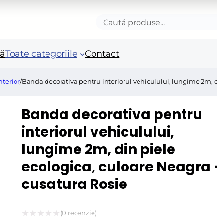
Caută
produse
nă
Toate categoriile
Contact
nterior
/
Banda decorativa pentru interiorul vehiculului, lungime 2m, d
Accesorii autoturisme
Unelte si scule de mana
Mas
Banda decorativa pentru
in
Camioane și remorci
Unelte de vopsit si
interiorul vehiculului,
tencuit
Ro
lungime 2m, din piele
Pistoale si sisteme de
Po
vopsit
ecologica, culoare Neagra 
Fie
Benzi adezive speciale
cusatura Rosie
Acc
Arzatoare si lampi de
ele
gaz
Fie
(
0
recenzie)