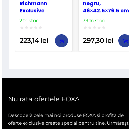
Richmann
negru,
Exclusive
46×42.5×76.5 cm
2 în stoc
39 în stoc
Evaluat
Evaluat
223,14
lei
297,30
lei
la
la
0
0
din
din
5
5
Nu rata ofertele FOXA
Descoperă cele mai noi produse FOXA și profită de
oferte exclusive create special pentru tine. Urmăreșt