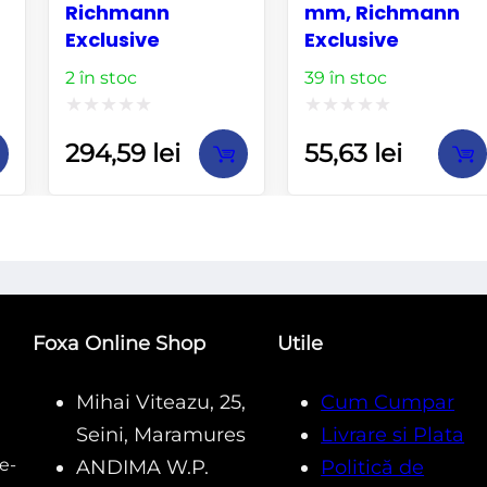
Richmann
mm, Richmann
Exclusive
Exclusive
2 în stoc
39 în stoc
Evaluat
Evaluat
294,59
lei
55,63
lei
la
la
0
0
din
din
5
5
Foxa Online Shop
Utile
Mihai Viteazu, 25,
Cum Cumpar
Seini, Maramures
Livrare si Plata
e-
ANDIMA W.P.
Politică de