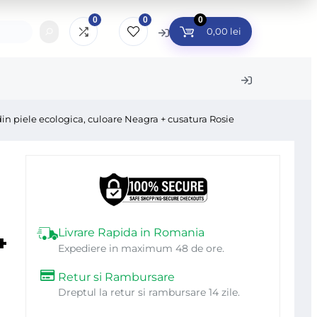
0
0
0
0,00
lei
in piele ecologica, culoare Neagra + cusatura Rosie
ini de gaurit si
Unelte Gradina
Bucatarie
surubat
Accesorii gradinarit
Curatenie 
topercutoare
Accesorii gratar
Cutii post
lizoare unghiulare
Accesorii pentru
Jardiniere
Livrare Rapida in Romania
+
rastraie electrice
gradina
Expediere in maximum 48 de ore.
Produse C
esorii fierastraie
Araci si suporturi plante
Intretiner
Retur si Rambursare
ctrice
Dreptul la retur si rambursare 14 zile.
Furtunuri gradina
Plase Ins
rastraie cu lant