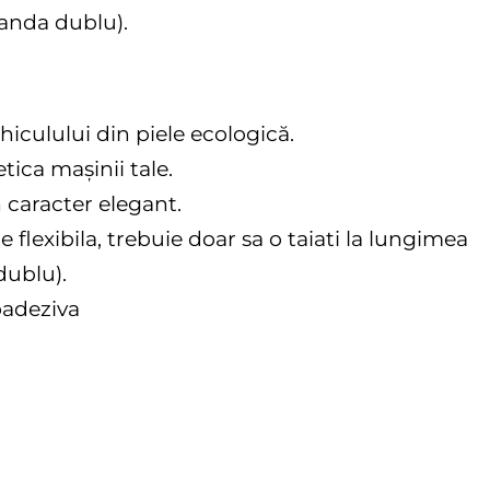
banda dublu).
iculului din piele ecologică.
tica mașinii tale.
n caracter elegant.
e flexibila, trebuie doar sa o taiati la lungimea
dublu).
oadeziva