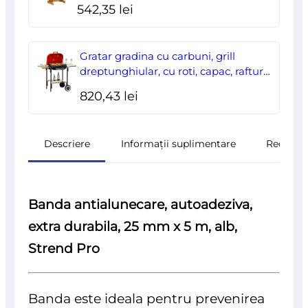
542,35
lei
Gratar gradina cu carbuni, grill
dreptunghiular, cu roti, capac, rafturi,
43 cm, 98x49x81 cm
820,43
lei
Descriere
Informații suplimentare
Recenzii
Banda antialunecare, autoadeziva,
extra durabila, 25 mm x 5 m, alb,
Strend Pro
Banda este ideala pentru prevenirea