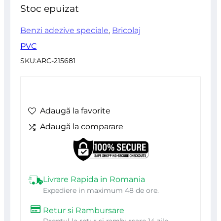
din
Stoc epuizat
5
Benzi adezive speciale
,
Bricolaj
PVC
SKU:
ARC-215681
Adaugă la favorite
Adaugă la comparare
Livrare Rapida in Romania
Expediere in maximum 48 de ore.
Retur si Rambursare