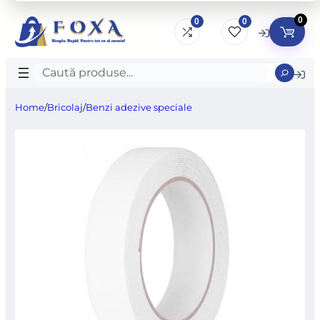
0
0
0
Caută
produse
Home
/
Bricolaj
/
Benzi adezive speciale