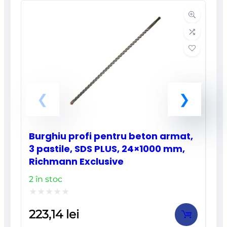
Burghiu profi pentru beton armat,
3 pastile, SDS PLUS, 24×1000 mm,
Richmann Exclusive
2 în stoc
Evaluat
223,14
lei
la