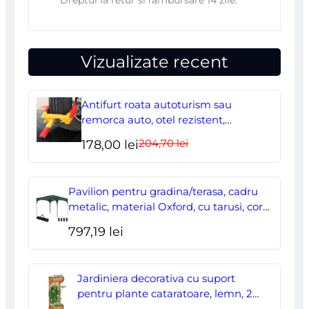
Dreptul la retur si rambursare 14 zile.
Vizualizate recent
Antifurt roata autoturism sau
remorca auto, otel rezistent,
ajustabil, blocabil cu 2 chei
204,70
lei
Prețul
Prețul
178,00
lei
inițial
curent
a
este:
Pavilion pentru gradina/terasa, cadru
fost:
178,00 lei.
metalic, material Oxford, cu tarusi, corzi
ancorare, geanta, reglabil, verde,
204,70 lei.
797,19
lei
2.95×2.95×2.55 m
Jardiniera decorativa cu suport
pentru plante cataratoare, lemn, 2
nivele, tip butoi, 45x35x112 cm