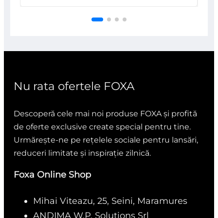
0
din
5
Nu rata ofertele FOXA
Descoperă cele mai noi produse FOXA și profită
de oferte exclusive create special pentru tine.
Urmărește-ne pe rețelele sociale pentru lansări,
reduceri limitate și inspirație zilnică.
Foxa Online Shop
Mihai Viteazu, 25, Seini, Maramures
ANDIMA W.P. Solutions Srl