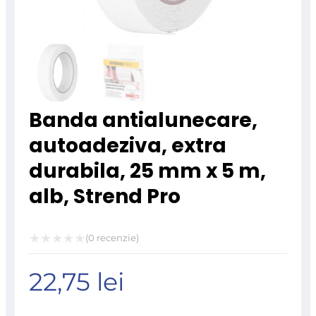
Banda antialunecare,
autoadeziva, extra
durabila, 25 mm x 5 m,
alb, Strend Pro
(
0
recenzie)
Evaluat
22,75
lei
la
0