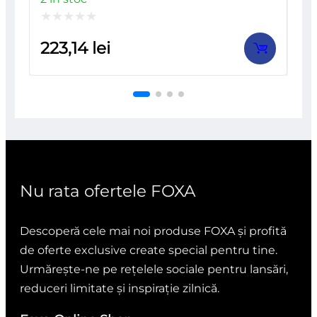
Evaluat
223,14
lei
la
0
din
5
Nu rata ofertele FOXA
Descoperă cele mai noi produse FOXA și profită
de oferte exclusive create special pentru tine.
Urmărește-ne pe rețelele sociale pentru lansări,
reduceri limitate și inspirație zilnică.