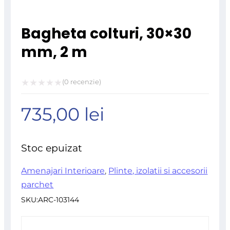
Bagheta colturi, 30×30
mm, 2 m
(
0
recenzie)
Evaluat
735,00
lei
la
0
din
Stoc epuizat
5
Amenajari Interioare
,
Plinte, izolatii si accesorii
parchet
SKU:
ARC-103144