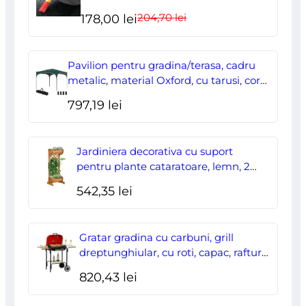
ajustabil, blocabil cu 2 chei
204,70
lei
Prețul
Prețul
178,00
lei
inițial
curent
a
este:
Pavilion pentru gradina/terasa, cadru
fost:
178,00 lei.
metalic, material Oxford, cu tarusi, corzi
ancorare, geanta, reglabil, verde,
204,70 lei.
797,19
lei
2.95×2.95×2.55 m
Jardiniera decorativa cu suport
pentru plante cataratoare, lemn, 2
nivele, tip butoi, 45x35x112 cm
542,35
lei
Gratar gradina cu carbuni, grill
dreptunghiular, cu roti, capac, rafturi,
43 cm, 98x49x81 cm
820,43
lei