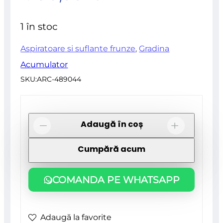
0
din
1 în stoc
5
Aspiratoare si suflante frunze
,
Gradina
Acumulator
SKU:
ARC-489044
Cantitate
Adaugă în coș
-
+
Aspirator/suflanta
Cumpără acum
frunze,
cu
COMANDA PE WHATSAPP
2
acumulatori
4
Adaugă la favorite