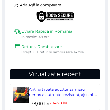
Ah,
Adaugă la comparare
incarcator
2
x20V
Livrare Rapida in Romania
Li-
In maxim 48 ore.
ion,
Retur si Rambursare
sac
Dreptul la retur si rambursare 14 zile.
colector,
Worcraft
Vizualizate recent
Antifurt roata autoturisam sau
remorca auto, otel rezistent, ajustabil,
blocabil cu 2 chei
204,70
lei
Prețul
Prețul
178,00
lei