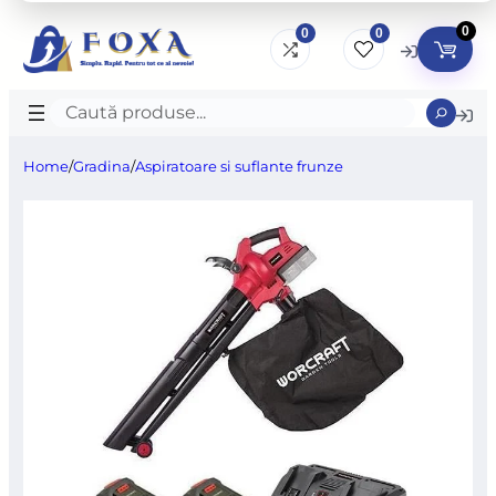
0
0
0
Caută
produse
Home
/
Gradina
/
Aspiratoare si suflante frunze