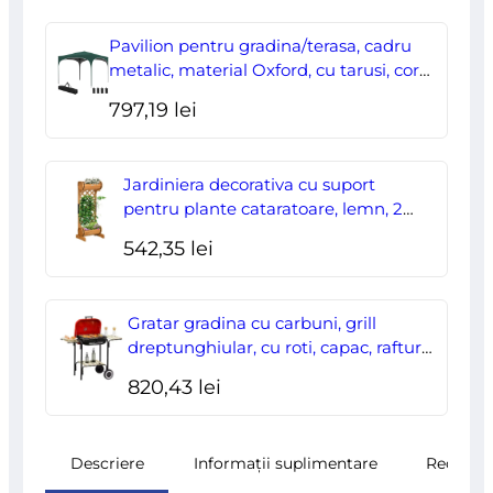
inițial
curent
a
este:
Pavilion pentru gradina/terasa, cadru
fost:
178,00 lei.
metalic, material Oxford, cu tarusi, corzi
ancorare, geanta, reglabil, verde,
204,70 lei.
797,19
lei
2.95×2.95×2.55 m
Jardiniera decorativa cu suport
pentru plante cataratoare, lemn, 2
nivele, tip butoi, 45x35x112 cm
542,35
lei
Gratar gradina cu carbuni, grill
dreptunghiular, cu roti, capac, rafturi,
43 cm, 98x49x81 cm
820,43
lei
Descriere
Informații suplimentare
Recenzii