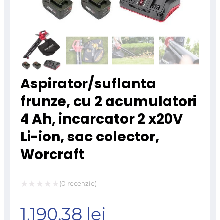
Aspirator/suflanta
frunze, cu 2 acumulatori
4 Ah, incarcator 2 x20V
Li-ion, sac colector,
Worcraft
(
0
recenzie)
Evaluat
1.190,38
lei
la