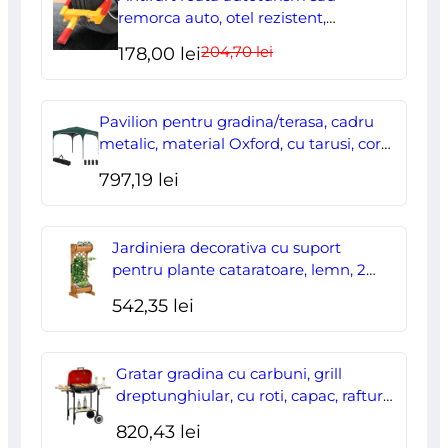
remorca auto, otel rezistent,
ajustabil, blocabil cu 2 chei
204,70
lei
Prețul
Prețul
178,00
lei
inițial
curent
a
este:
Pavilion pentru gradina/terasa, cadru
fost:
178,00 lei.
metalic, material Oxford, cu tarusi, corzi
ancorare, geanta, reglabil, verde,
204,70 lei.
797,19
lei
2.95×2.95×2.55 m
Jardiniera decorativa cu suport
pentru plante cataratoare, lemn, 2
nivele, tip butoi, 45x35x112 cm
542,35
lei
Gratar gradina cu carbuni, grill
dreptunghiular, cu roti, capac, rafturi,
43 cm, 98x49x81 cm
820,43
lei