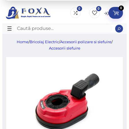
0
0
0
Caută
produse
Home
/
Bricolaj Electric
/
Accesorii polizare si slefuire
/
Accesorii slefuire