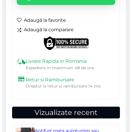
gaurit
cu
sistem
Adaugă la favorite
de
Adaugă la comparare
aspiratie,
Strend
Pro
Livrare Rapida in Romania
Expediere in maximum 48 de ore.
Retur si Rambursare
Dreptul la retur si rambursare 14 zile.
Vizualizate recent
Antifurt roata autoturism sau