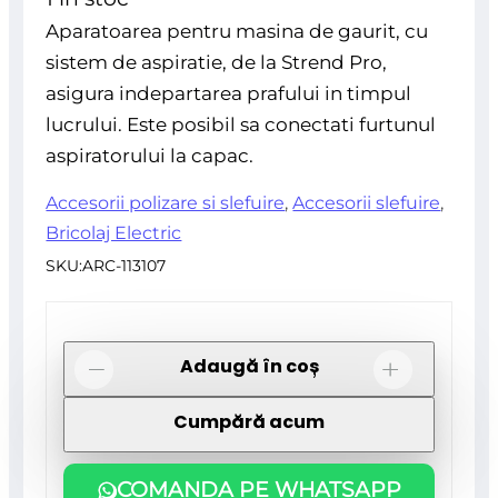
5
Aparatoarea pentru masina de gaurit, cu
sistem de aspiratie, de la Strend Pro,
asigura indepartarea prafului in timpul
lucrului. Este posibil sa conectati furtunul
aspiratorului la capac.
Accesorii polizare si slefuire
,
Accesorii slefuire
,
Bricolaj Electric
SKU:
ARC-113107
Cantitate
Adaugă în coș
-
+
Aparatoare
Cumpără acum
masina
de
COMANDA PE WHATSAPP