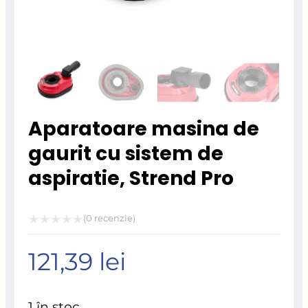
Aparatoare masina de
gaurit cu sistem de
aspiratie, Strend Pro
(
0
recenzie)
Evaluat
121,39
lei
la
0
din
1 în stoc