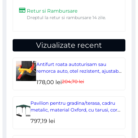
Retur si Rambursare
Dreptul la retur si rambursare 14 zile.
Vizualizate recent
Antifurt roata autoturisam sau
remorca auto, otel rezistent, ajustabil,
blocabil cu 2 chei
204,70
lei
Prețul
Prețul
178,00
lei
inițial
curent
a
este:
Pavilion pentru gradina/terasa, cadru
fost:
178,00 lei.
metalic, material Oxford, cu tarusi, corzi
ancorare, geanta, reglabil, verde,
204,70 lei.
797,19
lei
2.95×2.95×2.55 m