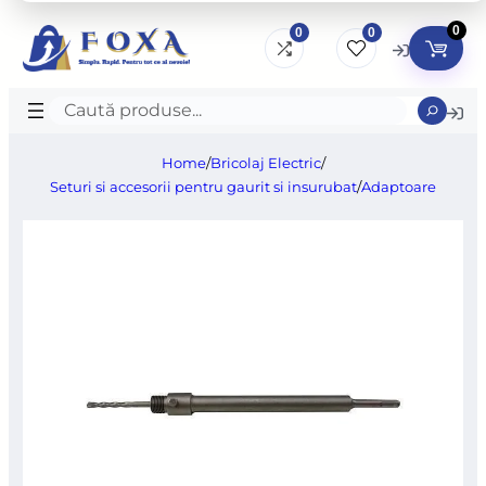
0
0
0
Caută
produse
Home
/
Bricolaj Electric
/
Seturi si accesorii pentru gaurit si insurubat
/
Adaptoare