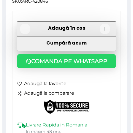
SKU:
ARC-420846
Cantitate
Adaugă în coș
-
+
Adaptor,
Cumpără acum
SDS
PLUS
COMANDA PE WHATSAPP
pentru
carota
vidia,
Adaugă la favorite
300
Adaugă la comparare
mm,
Strend
Pro
Livrare Rapida in Romania
In maxim 48 ore.