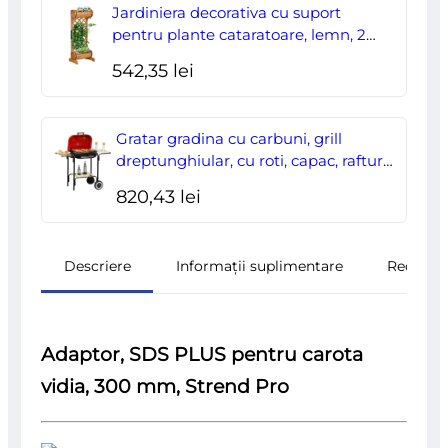
Jardiniera decorativa cu suport
pentru plante cataratoare, lemn, 2
nivele, tip butoi, 45x35x112 cm
542,35
lei
Gratar gradina cu carbuni, grill
dreptunghiular, cu roti, capac, rafturi,
43 cm, 98x49x81 cm
820,43
lei
Descriere
Informații suplimentare
Recenzii
Adaptor, SDS PLUS pentru carota
vidia, 300 mm, Strend Pro