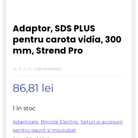
Adaptor, SDS PLUS
pentru carota vidia, 300
mm, Strend Pro
(
0
recenzie)
Evaluat
86,81
lei
la
0
din
1 în stoc
5
Adaptoare
,
Bricolaj Electric
,
Seturi si accesorii
pentru gaurit si insurubat