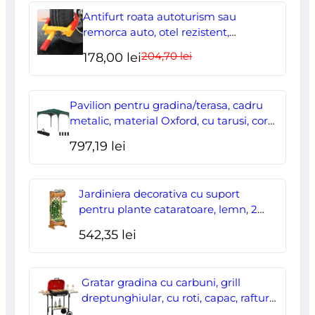
Antifurt roata autoturism sau
remorca auto, otel rezistent,
ajustabil, blocabil cu 2 chei
204,70
lei
Prețul
Prețul
178,00
lei
inițial
curent
a
este:
Pavilion pentru gradina/terasa, cadru
fost:
178,00 lei.
metalic, material Oxford, cu tarusi, corzi
ancorare, geanta, reglabil, verde,
204,70 lei.
797,19
lei
2.95×2.95×2.55 m
Jardiniera decorativa cu suport
pentru plante cataratoare, lemn, 2
nivele, tip butoi, 45x35x112 cm
542,35
lei
Gratar gradina cu carbuni, grill
dreptunghiular, cu roti, capac, rafturi,
43 cm, 98x49x81 cm