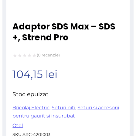
Adaptor SDS Max – SDS
+, Strend Pro
(
0
recenzie)
Evaluat
104,15
lei
la
0
din
Stoc epuizat
5
Bricolaj Electric
,
Seturi biti
,
Seturi si accesorii
pentru gaurit si insurubat
Otel
SKU:
ARC-4201003