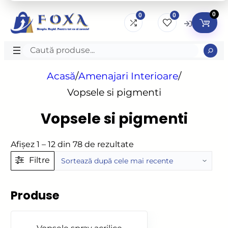
0
0
0
Caută
produse
Acasă
/
Amenajari Interioare
/
Vopsele si pigmenti
Vopsele si pigmenti
Sortat
Afișez 1 – 12 din 78 de rezultate
după
Filtre
cele
mai
Produse
recente