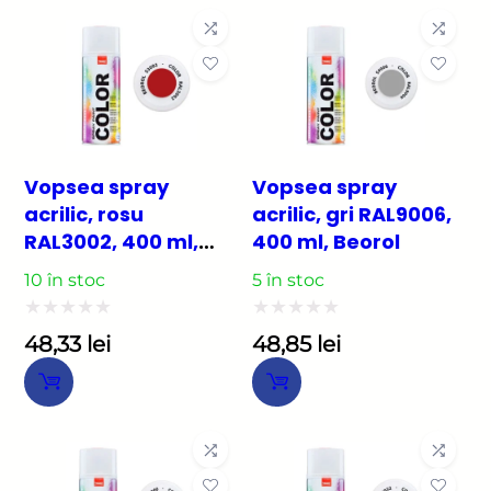
din
din
5
5
Vopsea spray
Vopsea spray
acrilic, rosu
acrilic, gri RAL9006,
RAL3002, 400 ml,
400 ml, Beorol
Beorol
10 în stoc
5 în stoc
Evaluat
Evaluat
48,33
lei
48,85
lei
la
la
0
0
din
din
5
5