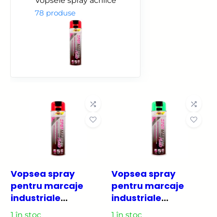
Vopsele spray acrilice
78 produse
Vopsea spray
Vopsea spray
pentru marcaje
pentru marcaje
industriale
industriale
COLORMARK
COLORMARK
1 în stoc
1 în stoc