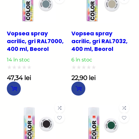
Vopsea spray
Vopsea spray
acrilic, gri RAL7000,
acrilic, gri RAL7032,
400 ml, Beorol
400 ml, Beorol
14 în stoc
6 în stoc
Evaluat
Evaluat
47,34
lei
22,90
lei
la
la
0
0
din
din
5
5