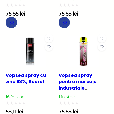
Spotmarker, 500ml,
Spotmarker, 500ml,
rosu fluorescent
verde fluorescent
Evaluat
Evaluat
75,65
lei
75,65
lei
la
la
0
0
din
din
5
5
Vopsea spray cu
Vopsea spray
zinc 98%, Beorol
pentru marcaje
industriale
COLORMARK
16 în stoc
1 în stoc
Spotmarker, 500ml,
galben fluorescent
Evaluat
Evaluat
58,11
lei
75,65
lei