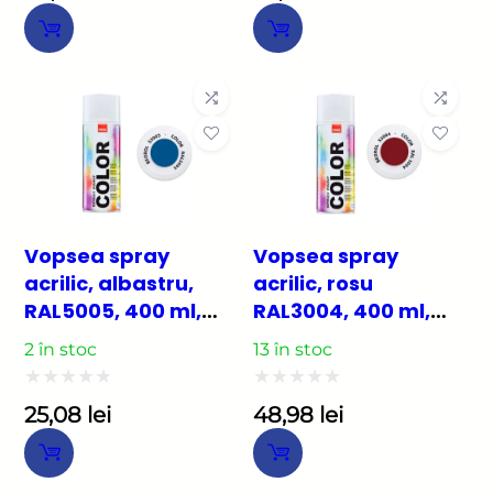
la
la
0
0
din
din
5
5
Vopsea spray
Vopsea spray
acrilic, albastru,
acrilic, rosu
RAL5005, 400 ml,
RAL3004, 400 ml,
Beorol
Beorol
2 în stoc
13 în stoc
Evaluat
Evaluat
25,08
lei
48,98
lei
la
la
0
0